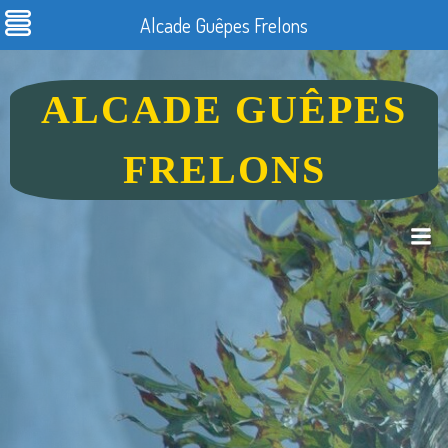
Alcade Guêpes Frelons
ALCADE GUÊPES
FRELONS