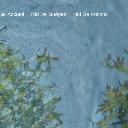
Accueil
Nid De Guêpes
Nid De Frelons